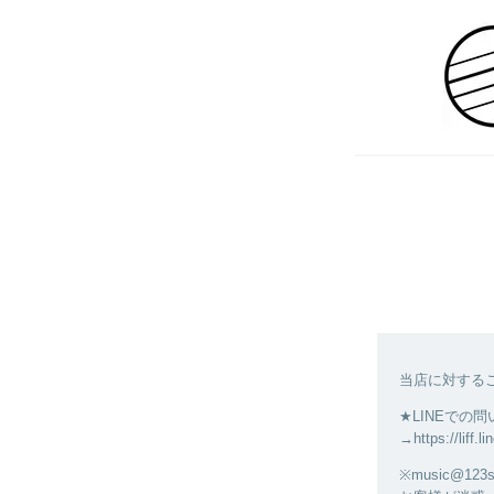
当店に対する
★LINEでの
→https://liff
※music@1