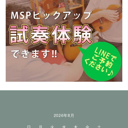
カレンダー
2026年8月
日
月
火
水
木
金
土